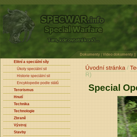
Dokumenty
|
Video dokumenty
||
Elitní a speciální síly
Úvodní stránka
/
Te
Úkoly speciální sil
R)
Historie speciální sil
Encyklopedie podle států
Special Op
Terorismus
Hnutí
Technika
Technologie
Zbraně
Výstroj
Stavby