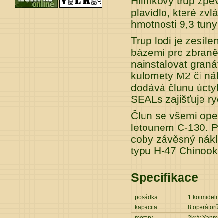
Hliníkový trup zpe
plavidlo, které zv
hmotnosti 9,3 tuny 
Trup lodi je zesíl
bázemi pro zbraně,
nainstalovat gran
kulomety M2 či n
dodává člunu úctyh
SEALs zajišťuje ry
Člun se všemi ope
letounem C-130. P
coby závěsný nákla
typu H-47 Chinook
Specifikace
posádka
1 kormidelní
kapacita
8 operátor
motory
2krát Yanm