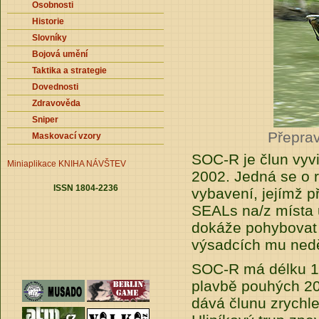
Osobnosti
Historie
Slovníky
Bojová umění
Taktika a strategie
Dovednosti
Zdravověda
Sniper
Přeprav
Maskovací vzory
SOC-R je člun vyv
Miniaplikace
KNIHA NÁVŠTEV
2002. Jedná se o 
ISSN 1804-2236
vybavení, jejímž 
SEALs na/z místa u
dokáže pohybovat 
výsadcích mu nedě
SOC-R má délku 10 
plavbě pouhých 20
dává člunu zrychle