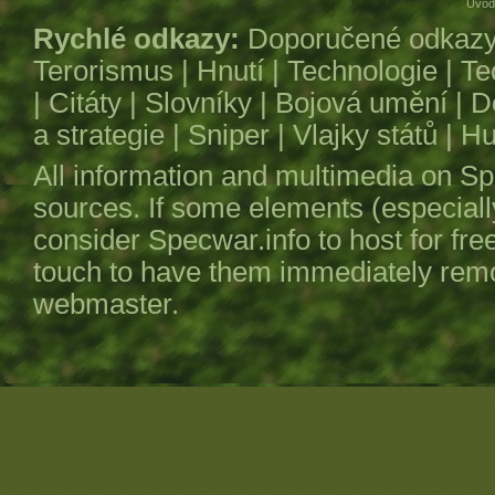
Úvod
Rychlé odkazy:
Doporučené odkaz
Terorismus
|
Hnutí
|
Technologie
|
Te
|
Citáty
|
Slovníky
|
Bojová umění
|
D
a strategie
|
Sniper
|
Vlajky států
|
Hu
All information and multimedia on
Sp
sources. If some elements (especiall
consider
Specwar.info
to host for fre
touch to have them immediately remov
webmaster.