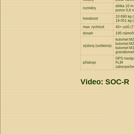
délka 10 m 
rozměry
ponor 0,6 m
10 690 kg 
hmotnost
19 051 kg 
max. rychlost
40+ uzlů (
dosah
195 námořn
kulomet M
kulomet M
výzbroj (volitelná)
kulomet M
granátome
GPS navig
přístroje
FLIR
zabezpeče
Video: SOC-R