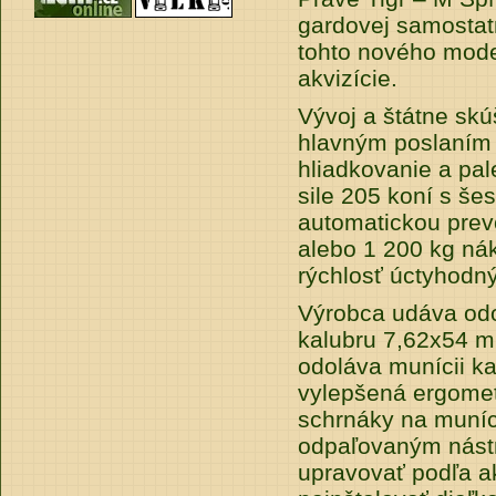
gardovej samostat
tohto nového mode
akvizície.
Vývoj a štátne sk
hlavným poslaním 
hliadkovanie a pa
sile 205 koní s š
automatickou prev
alebo 1 200 kg n
rýchlosť úctyhodn
Výrobca udáva odol
kalubru 7,62x54 m
odoláva munícii ka
vylepšená ergometr
schrnáky na muníci
odpaľovaným nástr
upravovať podľa ak