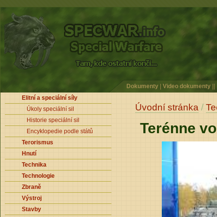
Dokumenty
|
Video dokumenty
||
Elitní a speciální síly
Úvodní stránka
/
Te
Úkoly speciální sil
Historie speciální sil
Terénne vo
Encyklopedie podle států
Terorismus
Hnutí
Technika
Technologie
Zbraně
Výstroj
Stavby