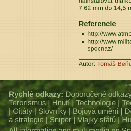
nainštalovať diaľ
7,62 mm do 14,5 m
Referencie
http://www.atm
http://www.mili
specnaz/
Autor:
Tomáš Beň
Úvod
Rychlé odkazy:
Doporučené odkaz
Terorismus
|
Hnutí
|
Technologie
|
Te
|
Citáty
|
Slovníky
|
Bojová umění
|
D
a strategie
|
Sniper
|
Vlajky států
|
Hu
All information and multimedia on
Sp