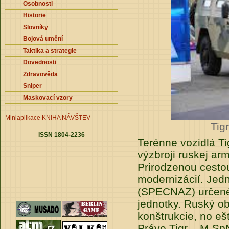
Osobnosti
Historie
Slovníky
Bojová umění
Taktika a strategie
Dovednosti
Zdravověda
Sniper
Maskovací vzory
Miniaplikace
KNIHA NÁVŠTEV
Tig
ISSN 1804-2236
Terénne vozidlá T
výzbroji ruskej ar
Prirodzenou cestou
modernizácií. Jed
(SPECNAZ) určené,
jednotky. Ruský o
konštrukcie, no eš
Práve Tigr – M SpN